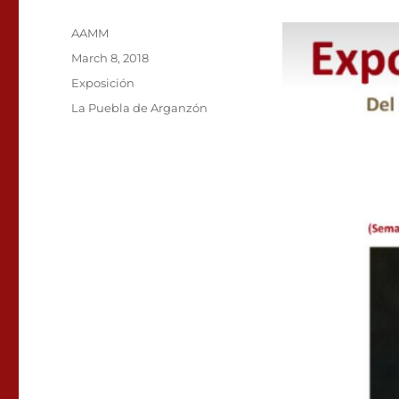
Author
AAMM
Posted
March 8, 2018
on
Categories
Exposición
Tags
La Puebla de Arganzón