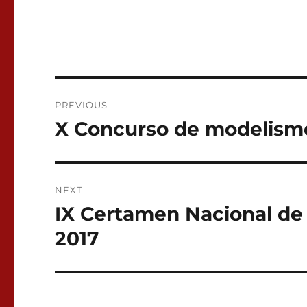
Post
PREVIOUS
navigation
X Concurso de modelismo
Previous
post:
NEXT
IX Certamen Nacional de 
Next
post:
2017